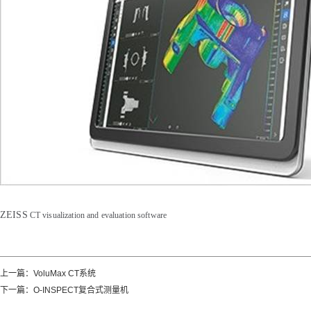
ZEISS
CT visualization and evaluation software
上一篇：
VoluMax CT系统
下一篇：
O-INSPECT复合式测量机