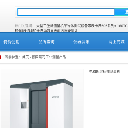
热门关键词：
大型三坐标测量机
半导体测试设备
带表卡尺505系列
x-160T
C
椭偏仪
HR45P全自动数显表面洛氏硬度计
特价促销
品牌查询
仪器资讯
网上商城
当前位置：
首页
- 德国蔡司工业测量产品
电脑断层扫描测量机