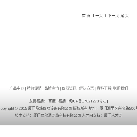
首 页
上一页
1
下一页
尾 页
产品中心
|
特价促销
|
品牌查询
|
仪器资讯
|
解决方案
|
资料下载
|
联系我们
友情链接：
百度
|
链接
|
闽ICP备17021273号-1
|
Copyright © 2015 厦门晶炜仪器设备有限公司 版权所有 地址：厦门湖里区兴隆路500
技术支持：
厦门易尔通网络科技有限公司
人才网支持：
厦门人才网