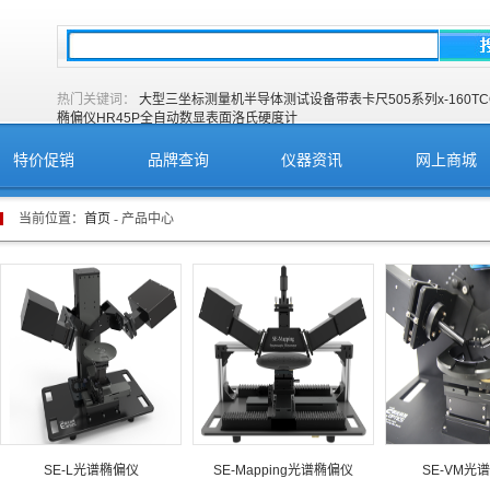
热门关键词：
大型三坐标测量机
半导体测试设备
带表卡尺505系列
x-160T
C
椭偏仪
HR45P全自动数显表面洛氏硬度计
特价促销
品牌查询
仪器资讯
网上商城
当前位置：
首页
- 产品中心
SE-L光谱椭偏仪
SE-Mapping光谱椭偏仪
SE-VM光