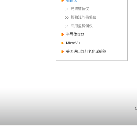
椭偏仪
光谱椭偏仪
穆勒矩阵椭偏仪
专用型椭偏仪
半导体仪器
MicroVu
美国进口氙灯老化试验箱