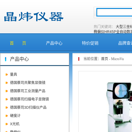
热门关键词：
大型三坐
椭偏仪
HR45P全自动
首 页
产品中心
特价促销
品牌查
产品中心
当前位置：
首页
- MicroVu
量具
德国蔡司共聚焦显微镜
德国蔡司工业测量产品
德国蔡司扫描电子显微镜
德国蔡司3D扫描仪产品
硬度计
X光机