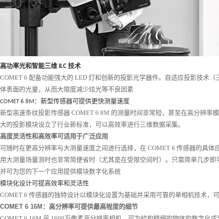
高功率光和智能三维
技术
ILC
COMET 6
配备功能强大的
LED
灯和创新的投影光学器件。自适应投影技术（
体表面的光量，从而大限度减少炫光等不良因素
：新型传感器可提供更快测量速度
COMET 6 8M
新型高速条纹投影传感器
COMET 6 8M
的测量时间非常短，甚至在高分辨率模
大的投影模块设立了行业新标准，可以高效率进行三维数据采集。
高度灵活性和高效率可适用于广泛应用
可随时在更高分辨率与大测量速度之间进行选择，在
COMET 6
传感器的具体
用大测量场量测时也非常简便省时（尤其是在受限空间时）。只需简单几步即
并可为您的下一个应用提供模块数字化系统
模块化设计可提高效率和灵活性
COMET 6
传感器的独特设计以模块化设置为基础并采用可靠的单相机技术，
COMET 6 16M
：高分辨率可提供最高程度的细节
COMET 6 16M
采
1600
万像素高分辨率相机，可为结构精细的物体的数字化或