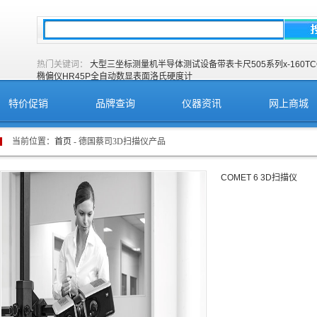
热门关键词：
大型三坐标测量机
半导体测试设备
带表卡尺505系列
x-160T
C
椭偏仪
HR45P全自动数显表面洛氏硬度计
特价促销
品牌查询
仪器资讯
网上商城
当前位置：
首页
- 德国蔡司3D扫描仪产品
COMET 6 3D扫描仪