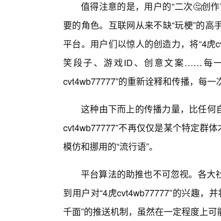
值得注意的是，用户的“二次🤔创作”在
要的角色。互联网从来不缺“玩梗”的高手，而
平台。用户们以惊人的创造力，将“4虎cv
笑段子、游戏ID、创意文案……每一
cvt4wb77777”的重新诠释和传播
这种由下而上的传播力量，比任何自
cvt4wb77777”不再仅仅是某个特
模仿和挪用的“流行语”。
平台算法的助推也不可忽视。各大社
到用户对“4虎cvt4wb77777”的
千面”的推送机制，虽然在一定程度上可