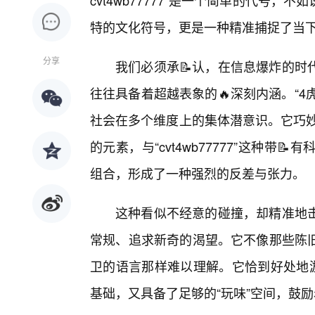
cvt4wb77777”是一个简单的代号
特的文化符号，更是一种精准捕捉了当下
分享
我们必须承📝认，在信息爆炸的时
往往具备着超越表象的🔥深刻内涵。“4虎c
社会在多个维度上的集体潜意识。它巧妙
的元素，与“cvt4wb77777”这种
组合，形成了一种强烈的反差与张力。
这种看似不经意的碰撞，却精准地
常规、追求新奇的渴望。它不像那些陈旧
卫的语言那样难以理解。它恰到好处地游
基础，又具备了足够的“玩味”空间，鼓