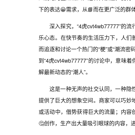
下的表达😀需求，从📘而在更广泛的群
深入探究，“4虎cvt4wb7777
乐心态。在快节奏的生活压力下，人们
而追逐和讨论一个热门的“梗”或“潮流
到“4虎cvt4wb77777”的讨论中
解最新动态的“潮人”。
这是一种无声的社交认同，一种隐
提供了巨大的想象空间。商家可以巧妙地将“
或活动中，借势获得巨大的流量；内容
🤔创作，生产出大量吸引眼球的内容，