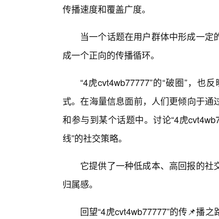
传播速度和覆盖广度。
当一个话题在用户群体中形成一定
成一个正向的传播循环。
“4虎cvt4wb77777”的“破
式。在海量信息面前，人们更倾向于通
和参与到某个话题中。讨论“4虎cvt4w
线”的社交策略。
它提供了一种低成本、高回报的社
归属感。
回望“4虎cvt4wb77777”的传